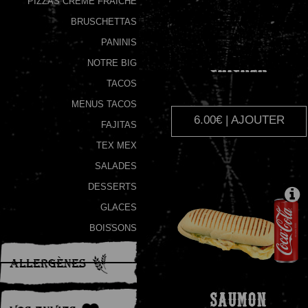
PIZZAS CRÈME FRAÎCHE
BRUSCHETTAS
Programme
De
PANINIS
Fidélité
NOTRE BIG
CHICKEN
TACOS
Vos
MENUS TACOS
Avis
6.00€ | AJOUTER
FAJITAS
Zones
TEX MEX
de
SALADES
Livraison
DESSERTS
GLACES
BOISSONS
Allergènes
SAUMON