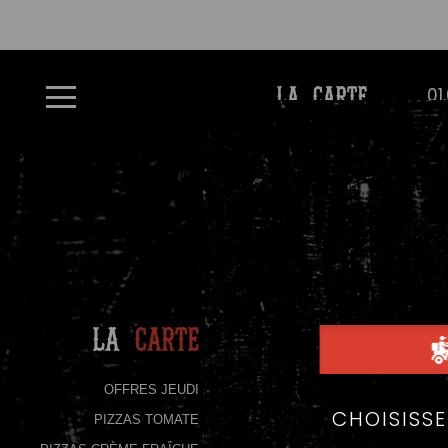
À
01
LA CARTE
Emporter
Allergènes
Charte
Qualité
C.G.V
Contact
La
Carte
Mentions
Légales
OFFRES JEUDI
PIZZAS TOMATE
Mobile